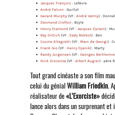
Jacques François
: Lefèvre
André Falcon
: Guillot
Gerard Murphy
(VF :
André Valmy
) : Donne
Desmond Crofton
: Boyle
Henry Diamond
(VF :
Jacques Dynam
) : Mu
Ray Dittich
(VF :
Sady Rebbot
) : Ben
Cosmo Allegretti
(VF :
Marc de Georgi
) : 
Frank Gio
(VF :
Henry Djanik
) : Marty
Randy Jurgensen
(VF :
Georges Berthomie
Nick Discenza
(VF :
Albert Augier
) : père 
Tout grand cinéaste a son film ma
celui du génial
William Friedkin
. 
réalisateur de
«L’Exorciste»
décide
lance alors dans un surprenant et