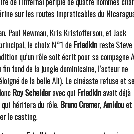
ire de l’infernal périple de quatre hommes cha
rine sur les routes impraticables du Nicaragu
an, Paul Newman, Kris Kristofferson, et Jack
 principal, le choix N°1 de
Friedkin
reste Steve
ition qu’un rôle soit écrit pour sa compagne A
fin fond de la jungle dominicaine, l’acteur ne
loigné de la belle Ali). Le cinéaste refuse et s
donc
Roy Scheider
avec qui
Friedkin
avait déjà
 qui héritera du rôle.
Bruno Cremer
,
Amidou
et
r le casting.