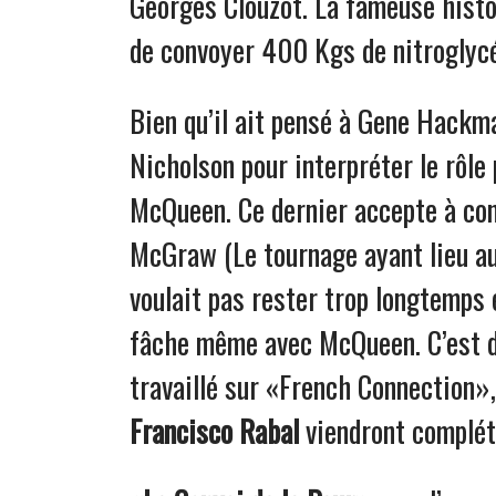
Georges Clouzot. La fameuse histo
de convoyer 400 Kgs de nitroglycé
Bien qu’il ait pensé à Gene Hackm
Nicholson pour interpréter le rôle
McQueen. Ce dernier accepte à cond
McGraw (Le tournage ayant lieu au 
voulait pas rester trop longtemps é
fâche même avec McQueen. C’est 
travaillé sur «French Connection»,
Francisco Rabal
viendront compléte