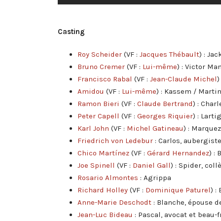
Casting
Roy Scheider
(VF :
Jacques Thébault
) : Ja
Bruno Cremer
(VF :
Lui-même
) : Victor M
Francisco Rabal
(VF :
Jean-Claude Michel
)
Amidou
(VF :
Lui-même
) : Kassem / Martin
Ramon Bieri
(VF :
Claude Bertrand
) : Char
Peter Capell
(VF :
Georges Riquier
) : Lart
Karl John
(VF :
Michel Gatineau
) : Marque
Friedrich von Ledebur
: Carlos, aubergist
Chico Martínez
(VF :
Gérard Hernandez
) :
Joe Spinell
(VF :
Daniel Gall
) : Spider, co
Rosario Almontes
: Agrippa
Richard Holley
(VF :
Dominique Paturel
) :
Anne-Marie Deschodt
: Blanche, épouse 
Jean-Luc Bideau
: Pascal, avocat et beau-