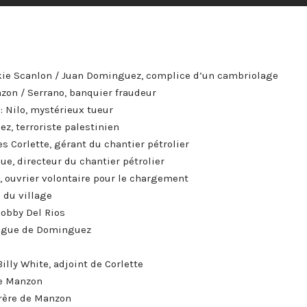
ckie Scanlon / Juan Dominguez, complice d’un cambriolage
anzon / Serrano, banquier fraudeur
 : Nilo, mystérieux tueur
ez, terroriste palestinien
les Corlette, gérant du chantier pétrolier
igue, directeur du chantier pétrolier
z, ouvrier volontaire pour le chargement
e du village
 Bobby Del Rios
llègue de Dominguez
 Billy White, adjoint de Corlette
de Manzon
frère de Manzon