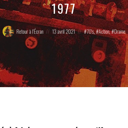
1977
Publié
Posted
Posted
Retour à l'Écran
13 avril 2021
70's
,
Action
,
Drame
par
on
in:
: