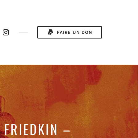
uTube
Instagram
FAIRE UN DON
annel
 FRIEDKIN –