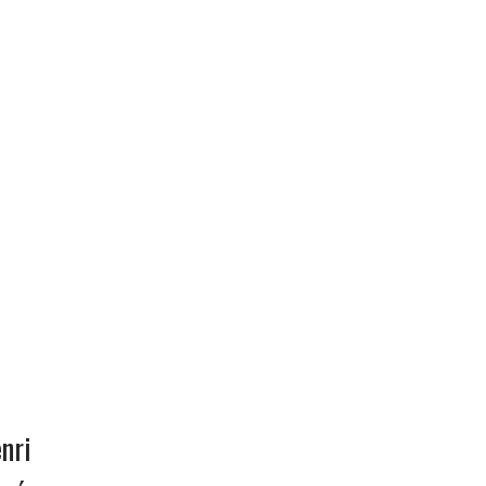
e
nri