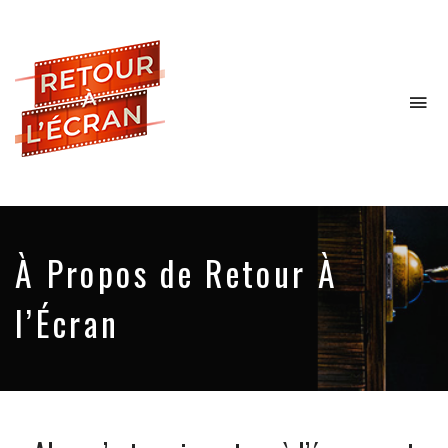
To
na
Le
Podcast
qui
ne
À Propos de Retour À
parle
pas
l’Écran
des
mêmes
films
que
les
autres