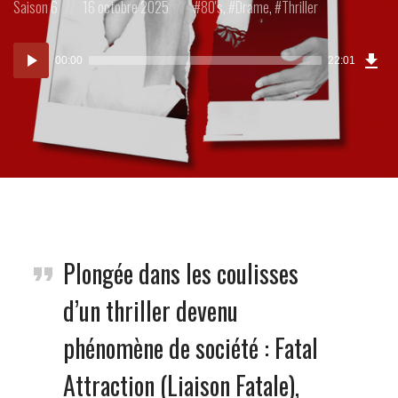
Posted
Posted
Posted
Saison 6
16 octobre 2025
80's
,
Drame
,
Thriller
in:
on
in:
Tél
Lecteur
l’Ép
00:00
22:01
(30
audio
MB)
Plongée dans les coulisses
d’un thriller devenu
phénomène de société : Fatal
Attraction (Liaison Fatale),