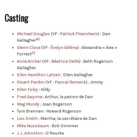
Casting
Michael Douglas
(VF :
Patrick Floersheim
) : Dan
[6]
Gallagher
Glenn Close
(VF :
Évelyn Séléna
) : Alexandra « Alex »
[7]
Forrest
Anne Archer
(VF :
Béatrice Delfe
) : Beth Rogerson
Gallagher
Ellen Hamilton Latzen
: Ellen Gallagher
Stuart Pankin
(VF :
Pascal Renwick
) : Jimmy
Ellen Foley
: Hildy
Fred Gwynne
: Arthur, le patron de Dan
Meg Mundy
: Joan Rogerson
Tom Brennan : Howard Rogerson
Lois Smith
: Martha, la secrétaire de Dan
Mike Nussbaum
: Bob Drimmer
J. J. Johnston
: O’Rourke