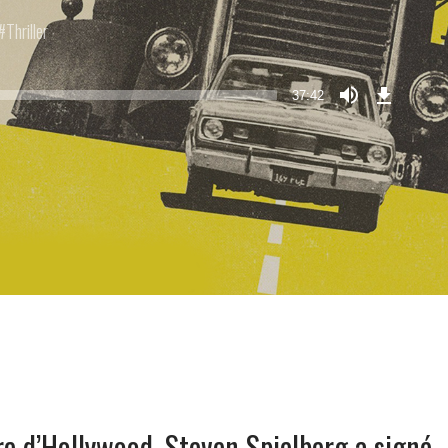
Thriller
Télécharge
l’Épisode
37:42
(86,3
MB)
re d’Hollywood, Steven Spielberg a signé