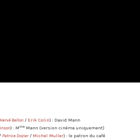
Hervé Bellon
/
Erik Colin
) : David Mann
me
Pinson
) :
M
Mann (version cinéma uniquement)
/
Patrice Dozier
/
Michel Muller
) : le patron du café