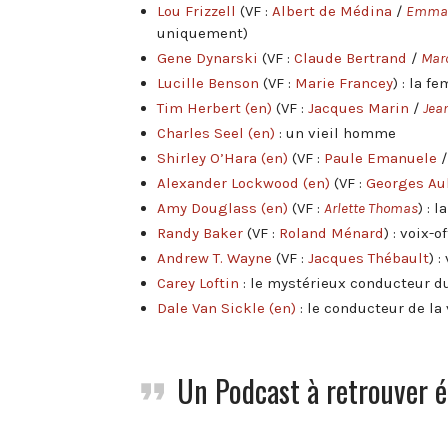
Lou Frizzell
(VF :
Albert de Médina
/
Emman
uniquement)
Gene Dynarski
(VF :
Claude Bertrand
/
Marc
Lucille Benson
(VF :
Marie Francey
) : la 
Tim Herbert
(en)
(VF :
Jacques Marin
/
Jea
Charles Seel
(en)
: un vieil homme
Shirley O’Hara
(en)
(VF :
Paule Emanuele
Alexander Lockwood
(en)
(VF :
Georges Au
Amy Douglass
(en)
(VF :
Arlette Thomas
) : 
Randy Baker
(VF :
Roland Ménard
) : voix-
Andrew T. Wayne
(VF :
Jacques Thébault
) 
Carey Loftin
: le mystérieux conducteur 
Dale Van Sickle
(en)
: le conducteur de la
Un Podcast à retrouver é