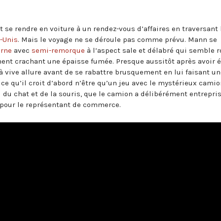
se rendre en voiture à un rendez-vous d’affaires en traversant 
-Unis
. Mais le voyage ne se déroule pas comme prévu. Mann se
erne
avec
semi-remorque
à l’aspect sale et délabré qui semble r
ment crachant une épaisse fumée. Presque aussitôt après avoir é
à vive allure avant de se rabattre brusquement en lui faisant un
ce qu’il croit d’abord n’être qu’un jeu avec le mystérieux camio
elui du chat et de la souris, que le camion a délibérément entrepri
e pour le représentant de commerce.