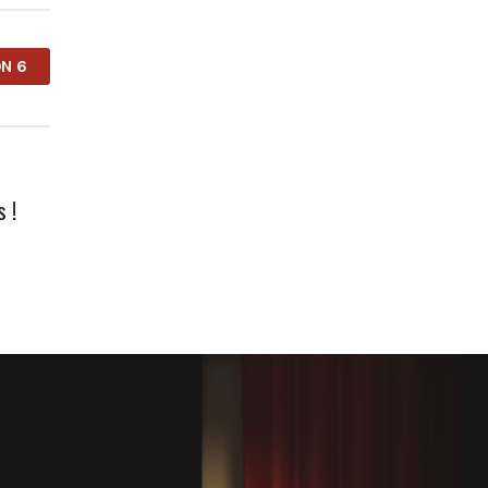
N 6
 !