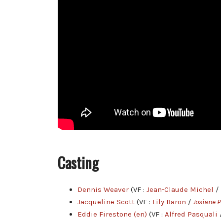
Casting
Dennis Weaver
(VF :
Jean-Claude Michel
/
Jacqueline Scott
(VF :
Lily Baron
/
Josiane 
Eddie Firestone
(en)
(VF :
Alfred Pasquali