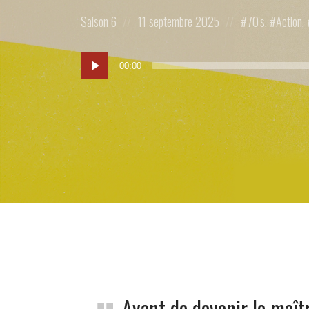
Posted
Posted
Posted
Saison 6
11 septembre 2025
70's
,
Action
,
in:
on
in:
Lecteur
00:00
audio
Avant de devenir le maît