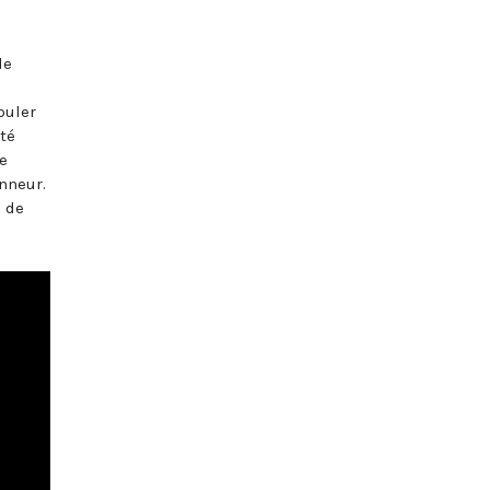
le
ouler
té
e
nneur.
s de