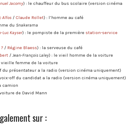
uel Jacomy
) : le chauffeur du bus scolaire (version cinéma
 Alfos
/
Claude Rollet
) : l’homme au café
femme du
Snakerama
n-Luc Kayser
) : le pompiste de la première
station-service
/
?
/
Régine Blaess
) : la serveuse du café
bert
/
Jean-François Laley
) : le vieil homme de la voiture
la vieille femme de la voiture
off du présentateur a la radio (version cinéma uniquement)
: voix-off du candidat a la radio (version cinéma uniquement)
du camion
 voiture de David Mann
galement sur :