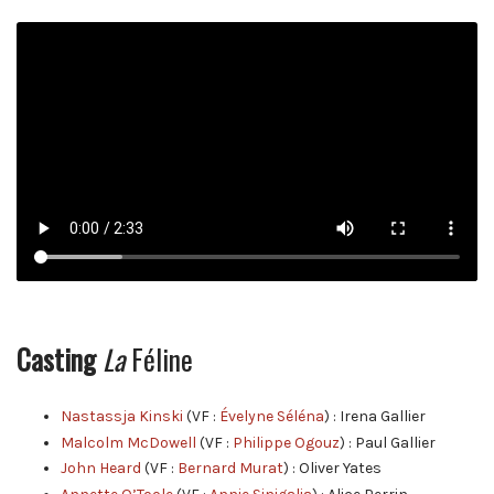
Casting
La
Féline
Nastassja Kinski
(VF :
Évelyne Séléna
) : Irena Gallier
Malcolm McDowell
(VF :
Philippe Ogouz
) : Paul Gallier
John Heard
(VF :
Bernard Murat
) : Oliver Yates