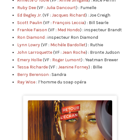
Annette O’Toole
(VF :
Annie Sinigalia
) : Alice Perrin
Ruby Dee
(VF :
Julia Dancourt
) : Fumelle
Ed Begley Jr.
(VF :
Jacques Richard
) : Joe Creigh
Scott Paulin
(VF :
François Leccia
) : Bill Searle
Frankie Faison
(VF :
Med Hondo
) : inspecteur Brandt
Ron Diamond
: inspecteur Ron Diamond
Lynn Lowry
(VF :
Michèle Bardollet
) : Ruthie
John Larroquette
(VF :
Jean Roche
) : Bronte Judson
Emery Hollie
(VF :
Roger Lumont
) : Yeatman Brewer
Tessa Richarde
(VF :
Jeanine Forney
) : Billie
Berry Berenson
: Sandra
Ray Wise
: l’homme du soap opéra