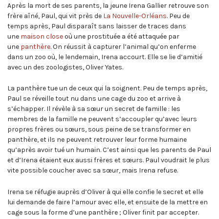
Après la mort de ses parents, la jeune Irena Gallier retrouve son
frère aîné, Paul, qui vit près de
La Nouvelle-Orléans
. Peu de
temps après, Paul disparaît sans laisser de traces dans
une
maison close
où une prostituée a été attaquée par
une
panthère
. On réussit à capturer l’animal qu’on enferme
dans un zoo où, le lendemain, Irena accourt. Elle se lie d’amitié
avec un des zoologistes, Oliver Yates.
La panthère tue un de ceux qui la soignent. Peu de temps après,
Paul se réveille tout nu dans une cage du zoo et arrive à
s’échapper. Il révèle à sa sœur un secret de famille : les
membres de la famille ne peuvent s’accoupler qu’avec leurs
propres frères ou sœurs, sous peine de se transformer en
panthère, et ils ne peuvent retrouver leur forme humaine
qu’après avoir tué un humain. C’est ainsi que les parents de Paul
et d’Irena étaient eux aussi frères et sœurs. Paul voudrait le plus
vite possible coucher avec sa sœur, mais Irena refuse.
Irena se réfugie auprès d’Oliver à qui elle confie le secret et elle
lui demande de faire l’amour avec elle, et ensuite de la mettre en
cage sous la forme d’une panthère ; Oliver finit par accepter.