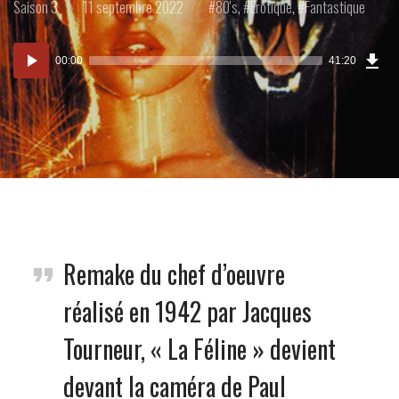
Posted
Posted
Posted
Saison 3
11 septembre 2022
80's
,
Erotique
,
Fantastique
in:
on
in:
Tél
Lecteur
l’Ép
00:00
41:20
(94
audio
MB)
Remake du chef d’oeuvre
réalisé en 1942 par Jacques
Tourneur, « La Féline » devient
devant la caméra de Paul