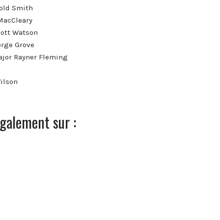
rold Smith
 MacCleary
Scott Watson
eorge Grove
Major Rayner Fleming
Wilson
galement sur :