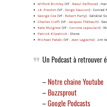
Wilford Brimley
(VF :
Raoul Delfosse
) : Ha
J.A. Preston
(VF :
Serge Sauvion
) : Conrad
George Coe
(VF :
Robert Party
) : Général 
Charles Cioffi
(VF :
Jacques Thébault
) : G
Kate Mulgrew
(VF :
Corinne Lepoulain
) : 
Patrick Kilpatrick
: Stone
Michael Pataki
(VF :
Jean Lagache
) : Jim 
Un Podcast à retrouver é
–
Notre chaine Youtube
–
Buzzsprout
–
Google Podcasts