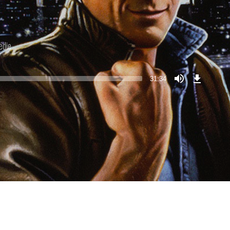
édie
Télécharge
l’Épisode
31:34
(58,0
MB)