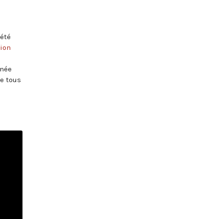
 été
ion
gnée
de tous