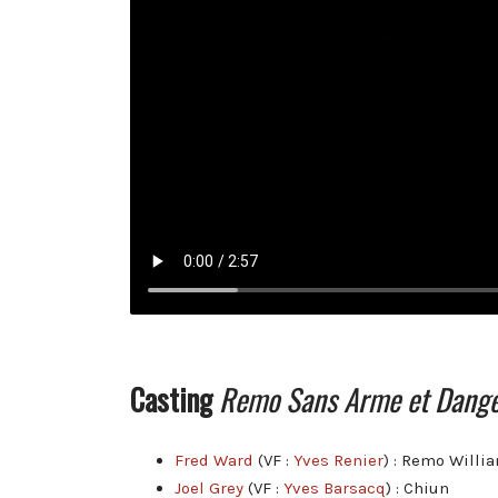
Casting
Remo Sans Arme et Dang
Fred Ward
(VF :
Yves Renier
) : Remo Willi
Joel Grey
(VF :
Yves Barsacq
) : Chiun