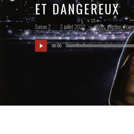
ET DANGEREUX
Posted
Posted
Posted
Saison 2
3 juillet 2022
80's
,
Action
,
com
in:
on
in:
Lecteur
00:00
audio