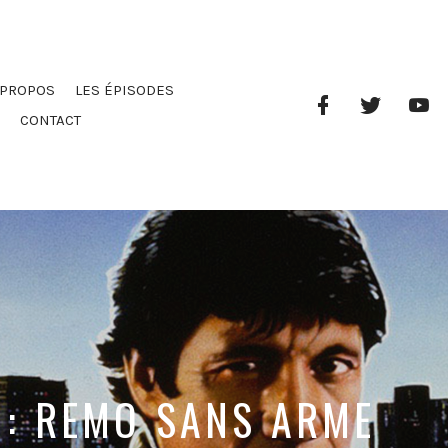
 PROPOS
LES ÉPISODES
Facebook
Twitter
Yo
Profile
Ch
CONTACT
S : REMO SANS ARME