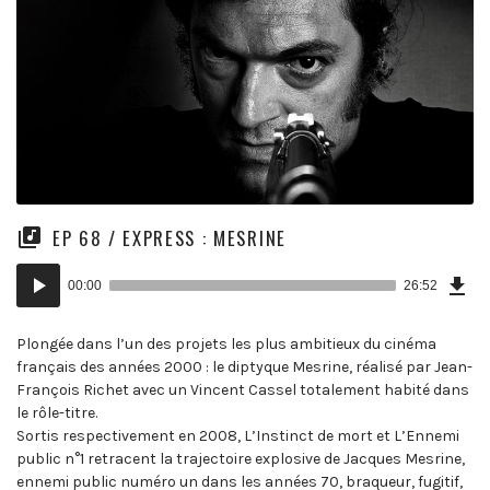
EP 68 / EXPRESS : MESRINE
Tél
Lecteur
l’Ép
00:00
26:52
(49
audio
MB)
Plongée dans l’un des projets les plus ambitieux du cinéma
français des années 2000 : le diptyque Mesrine, réalisé par Jean-
François Richet avec un Vincent Cassel totalement habité dans
le rôle-titre.
Sortis respectivement en 2008, L’Instinct de mort et L’Ennemi
public n°1 retracent la trajectoire explosive de Jacques Mesrine,
ennemi public numéro un dans les années 70, braqueur, fugitif,